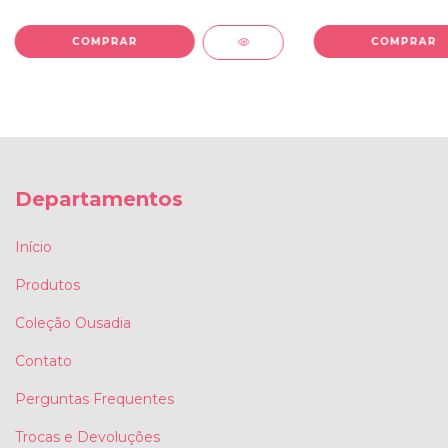
COMPRAR
COMPRAR
Departamentos
Início
Produtos
Coleção Ousadia
Contato
Perguntas Frequentes
Trocas e Devoluções