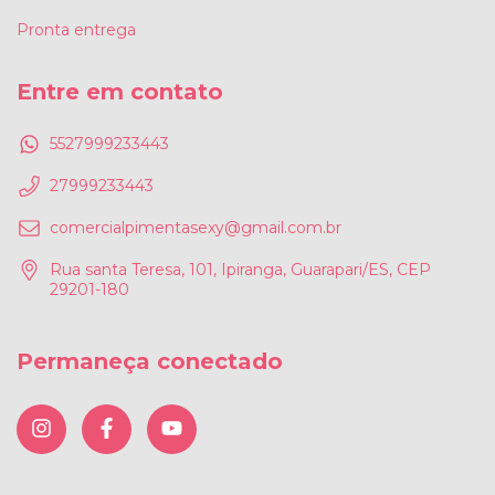
Pronta entrega
Entre em contato
5527999233443
27999233443
comercialpimentasexy@gmail.com.br
Rua santa Teresa, 101, Ipiranga, Guarapari/ES, CEP
29201-180
Permaneça conectado