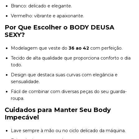
Branco: delicado e elegante.
Vermelho: vibrante e apaixonante.
Por Que Escolher o BODY DEUSA
SEXY?
Modelagem que veste do
36 ao 42
com perfeição.
Tecido de alta qualidade que proporciona conforto o dia
todo.
Design que destaca suas curvas com elegância e
sensualidade.
Fácil de combinar com diversas peças do seu guarda-
roupa.
Cuidados para Manter Seu Body
Impecável
Lave sempre à mão ou no ciclo delicado da máquina.