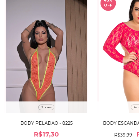
45
%
OFF
3 cores
4 c
BODY PELADÃO - 8225
BODY ESCANDAL
R$17,30
R$39,99