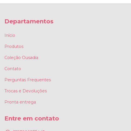
Departamentos
Início
Produtos
Coleção Ousadia
Contato
Perguntas Frequentes
Trocas e Devoluções
Pronta entrega
Entre em contato