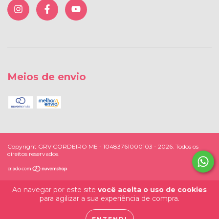
Meios de envio
Copyright GRV CORDEIRO ME - 10483761000103 - 2026. Todos os
direitos reservados.
Ao navegar por este site
você aceita o uso de cookies
para agilizar a sua experiência de compra.