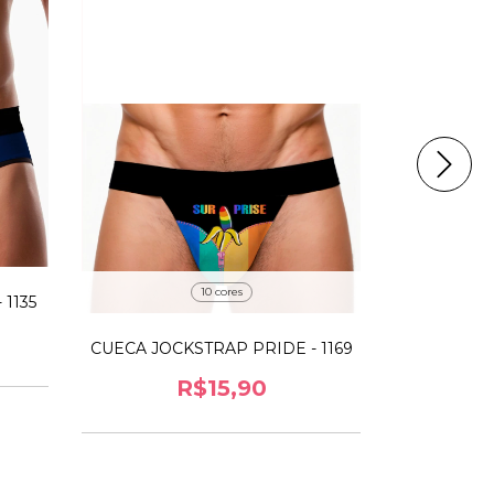
10 cores
1135
CUECA JOCKSTRAP PRIDE - 1169
CUECA TO
R$15,90