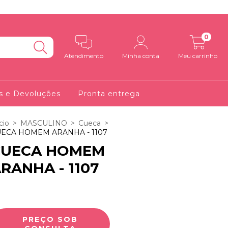
0
Atendimento
Minha conta
Meu carrinho
s e Devoluções
Pronta entrega
cio
>
MASCULINO
>
Cueca
>
ECA HOMEM ARANHA - 1107
CUECA HOMEM
RANHA - 1107