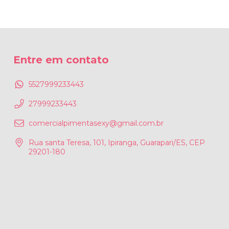
Entre em contato
5527999233443
27999233443
comercialpimentasexy@gmail.com.br
Rua santa Teresa, 101, Ipiranga, Guarapari/ES, CEP
29201-180