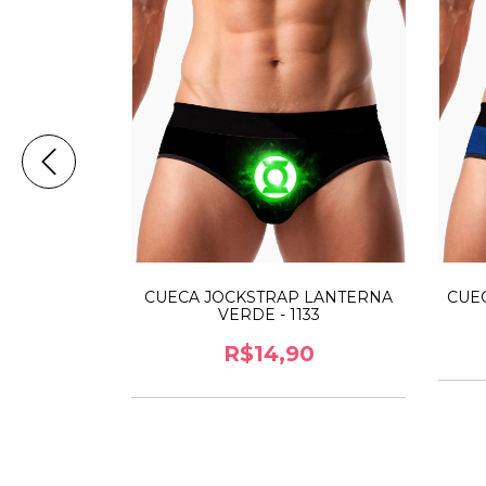
CUECA JOCKSTRAP LANTERNA
CUEC
VERDE - 1133
 - 1100
R$14,90
6