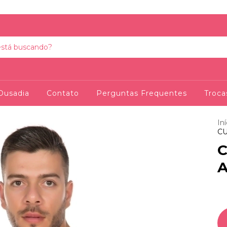
Ousadia
Contato
Perguntas Frequentes
Troca
Iní
CU
A