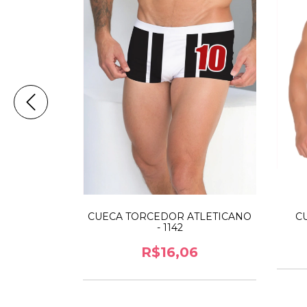
FLUZÃO -
CUECA TORCEDOR ATLETICANO
CU
- 1142
6
R$16,06