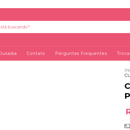
Ousadia
Contato
Perguntas Frequentes
Troca
Iní
CU
P