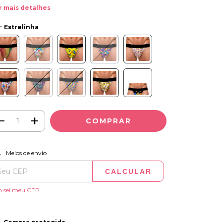
r mais detalhes
r:
Estrelinha
ALTERAR CEP
regas para o CEP:
Meios de envio
CALCULAR
o sei meu CEP