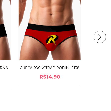
CUECA JOC
ERNA
CUECA JOCKSTRAP ROBIN - 1138
R$14,90