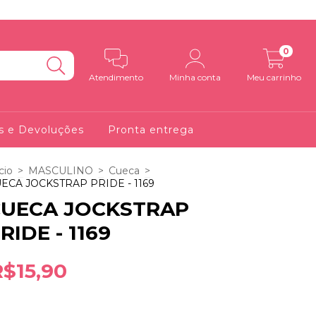
0
Atendimento
Minha conta
Meu carrinho
s e Devoluções
Pronta entrega
cio
>
MASCULINO
>
Cueca
>
ECA JOCKSTRAP PRIDE - 1169
CUECA JOCKSTRAP
RIDE - 1169
R$15,90