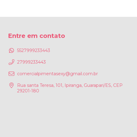
Entre em contato
5527999233443
27999233443
comercialpimentasexy@gmail.com.br
Rua santa Teresa, 101, Ipiranga, Guarapari/ES, CEP
29201-180