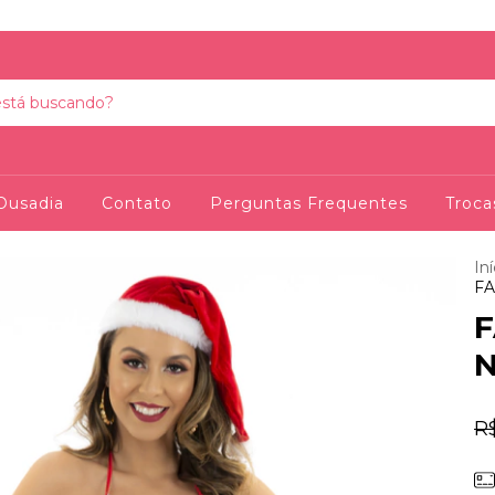
Ousadia
Contato
Perguntas Frequentes
Troca
Iní
FA
N
R