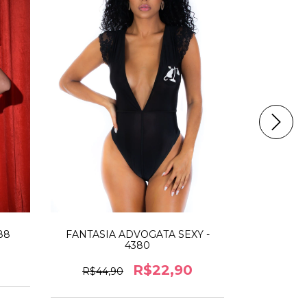
88
FANTASIA 
FANTASIA ADVOGATA SEXY -
4380
R$22,90
R$44,90