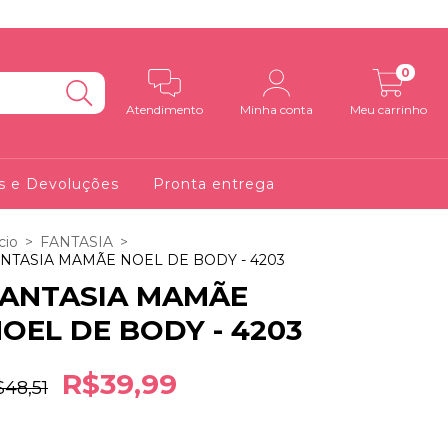
0
Atendimento
Minha conta
Meu carrinho
s e Devoluções
Pronta entrega
cio
>
FANTASIA
>
NTASIA MAMÃE NOEL DE BODY - 4203
FANTASIA MAMÃE
OEL DE BODY - 4203
R$39,99
$48,51