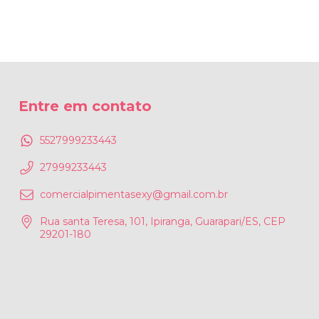
Entre em contato
5527999233443
27999233443
comercialpimentasexy@gmail.com.br
Rua santa Teresa, 101, Ipiranga, Guarapari/ES, CEP
29201-180