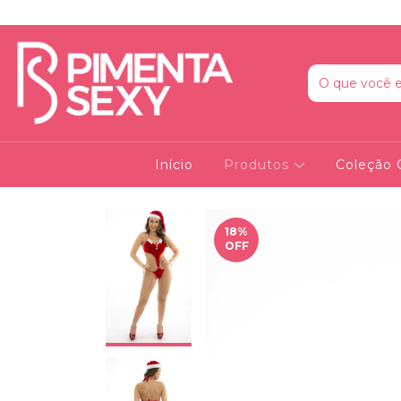
Início
Produtos
Coleção 
18
%
OFF