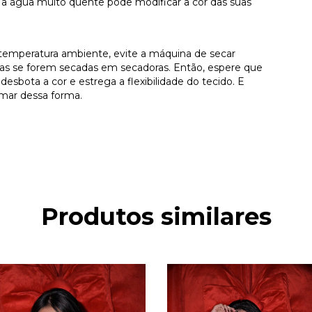
á a água muito quente pode modificar a cor das suas
 temperatura ambiente, evite a máquina de secar
s se forem secadas em secadoras. Então, espere que
esbota a cor e estrega a flexibilidade do tecido. E
ormar dessa forma.
Produtos similares