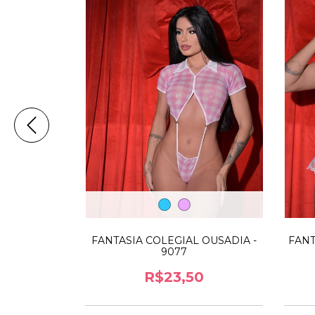
 NOEL DE
FANTASIA COLEGIAL OUSADIA -
FANT
200
9077
R$23,50