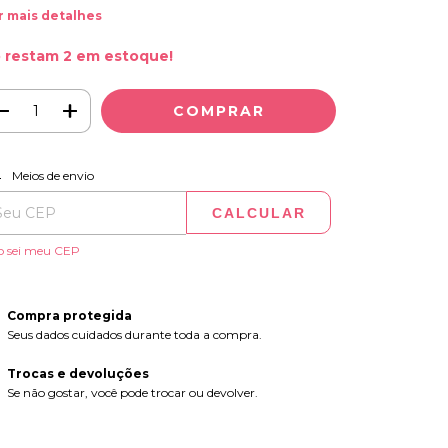
r mais detalhes
 restam
2
em estoque!
ALTERAR CEP
regas para o CEP:
Meios de envio
CALCULAR
o sei meu CEP
Compra protegida
Seus dados cuidados durante toda a compra.
Trocas e devoluções
Se não gostar, você pode trocar ou devolver.