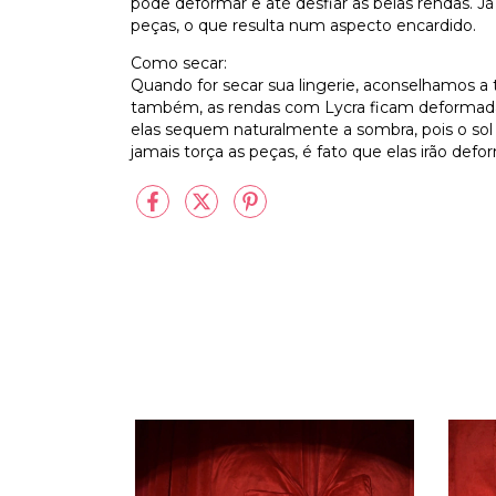
pode deformar e até desfiar as belas rendas. J
peças, o que resulta num aspecto encardido.
Como secar:
Quando for secar sua lingerie, aconselhamos a
também, as rendas com Lycra ficam deformada
elas sequem naturalmente a sombra, pois o sol d
jamais torça as peças, é fato que elas irão def