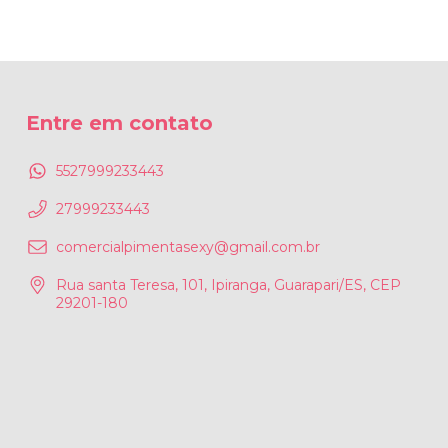
Entre em contato
5527999233443
27999233443
comercialpimentasexy@gmail.com.br
Rua santa Teresa, 101, Ipiranga, Guarapari/ES, CEP
29201-180