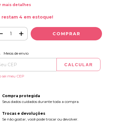
r mais detalhes
 restam
4
em estoque!
ALTERAR CEP
regas para o CEP:
Meios de envio
CALCULAR
o sei meu CEP
Compra protegida
Seus dados cuidados durante toda a compra.
Trocas e devoluções
Se não gostar, você pode trocar ou devolver.