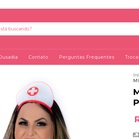
Ousadia
Contato
Perguntas Frequentes
Troca
Iní
MI
M
P