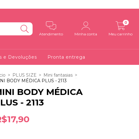
0
Atendimento
Minha conta
Meu carrinho
s e Devoluções
Pronta entrega
cio
>
PLUS SIZE
>
Mini fantasias
>
NI BODY MÉDICA PLUS - 2113
INI BODY MÉDICA
LUS - 2113
R$17,90