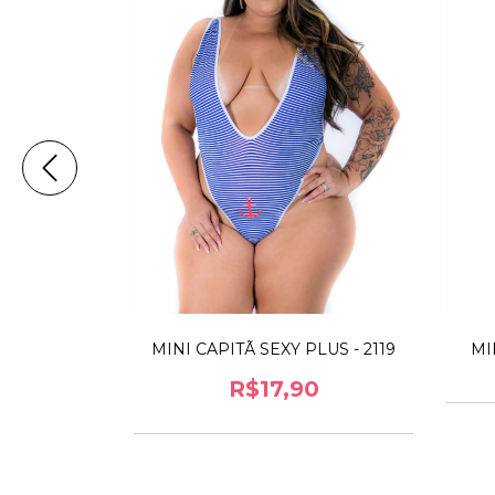
US - 2005
MINI CAPITÃ SEXY PLUS - 2119
MI
0
R$17,90