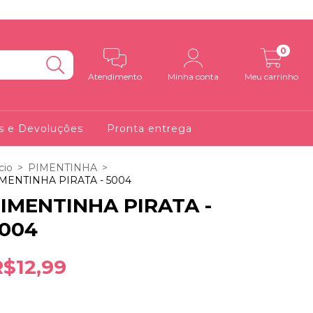
0
Atendimento
Minha conta
Meu carrinho
s e Devoluções
Pronta entrega
cio
>
PIMENTINHA
>
MENTINHA PIRATA - 5004
IMENTINHA PIRATA -
004
R$12,99