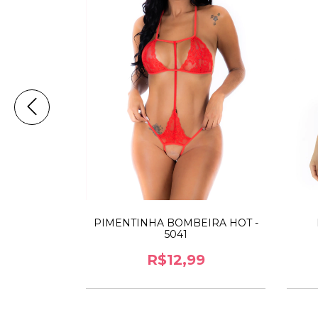
IRA - 5036
PIMENTINHA BOMBEIRA HOT -
5041
9
R$12,99