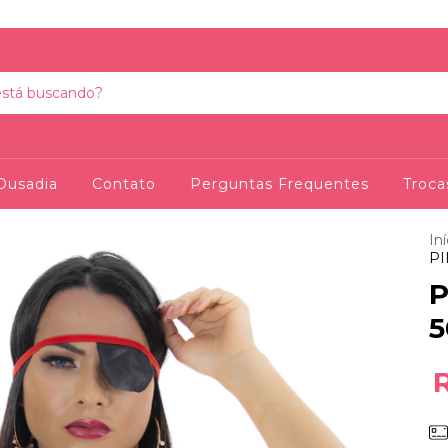
Ousadia
Contato
Perguntas Frequentes
Troca
Iní
PI
P
5