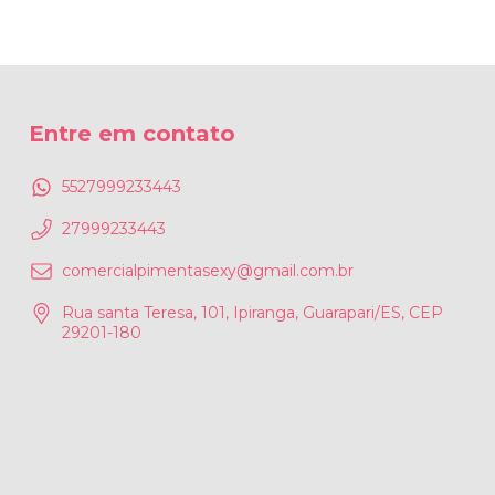
Entre em contato
5527999233443
27999233443
comercialpimentasexy@gmail.com.br
Rua santa Teresa, 101, Ipiranga, Guarapari/ES, CEP
29201-180