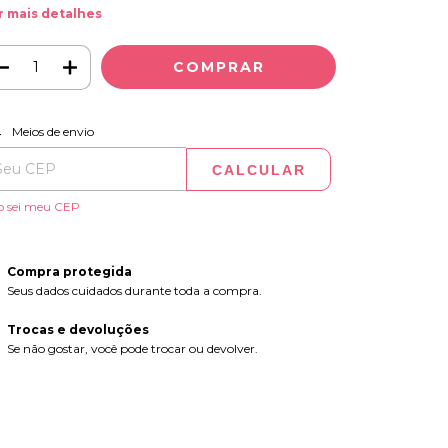
r mais detalhes
ALTERAR CEP
regas para o CEP:
Meios de envio
CALCULAR
o sei meu CEP
Compra protegida
Seus dados cuidados durante toda a compra.
Trocas e devoluções
Se não gostar, você pode trocar ou devolver.