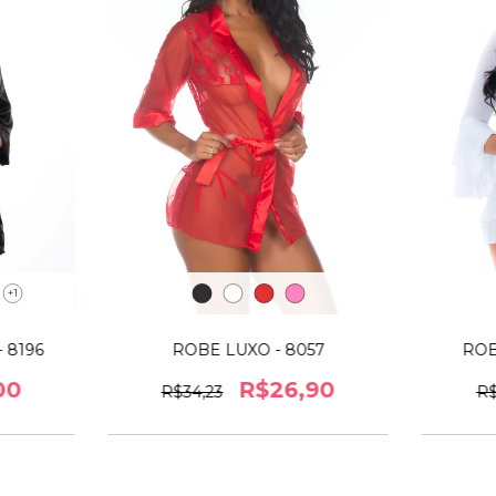
+1
 8196
ROBE LUXO - 8057
ROB
00
R$26,90
R$34,23
R$