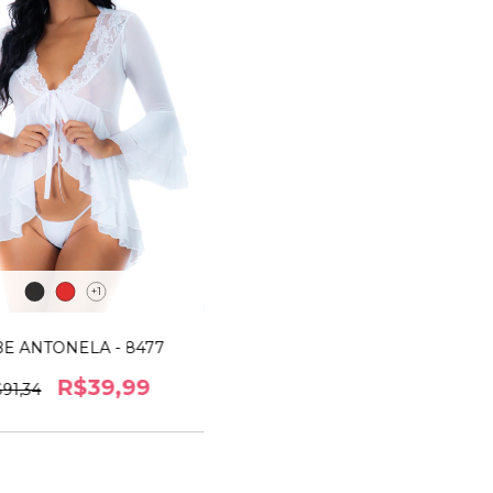
+1
E ANTONELA - 8477
R$39,99
91,34