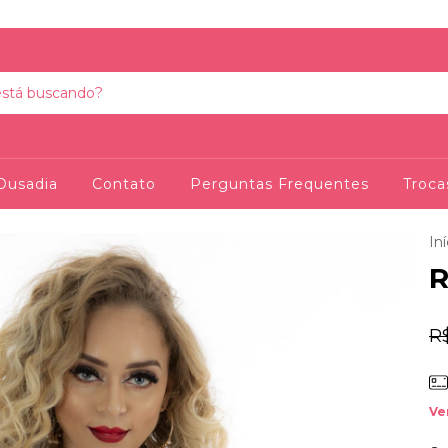
Ousadia
Contato
Perguntas Frequentes
Troca
Iní
R
R
Ve