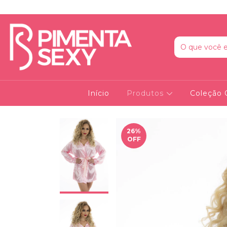
Início
Produtos
Coleção 
26
%
OFF