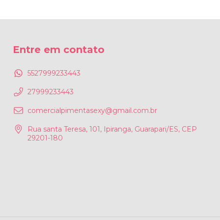
Entre em contato
5527999233443
27999233443
comercialpimentasexy@gmail.com.br
Rua santa Teresa, 101, Ipiranga, Guarapari/ES, CEP
29201-180