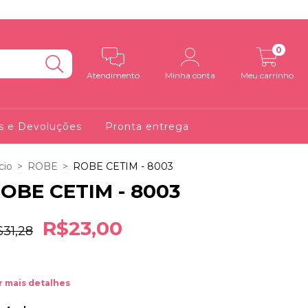
0
Atendimento
Minha conta
Meu carrinho
s e Devoluções
Pronta entrega
cio
>
ROBE
>
ROBE CETIM - 8003
OBE CETIM - 8003
R$23,00
$31,28
r mais detalhes