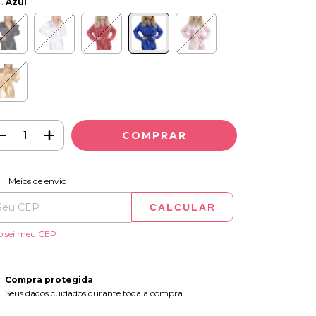
r:
Azul
ALTERAR CEP
regas para o CEP:
Meios de envio
CALCULAR
o sei meu CEP
Compra protegida
Seus dados cuidados durante toda a compra.