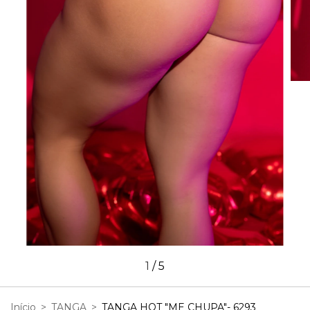
1
/
5
Início
>
TANGA
>
TANGA HOT "ME CHUPA"- 6293