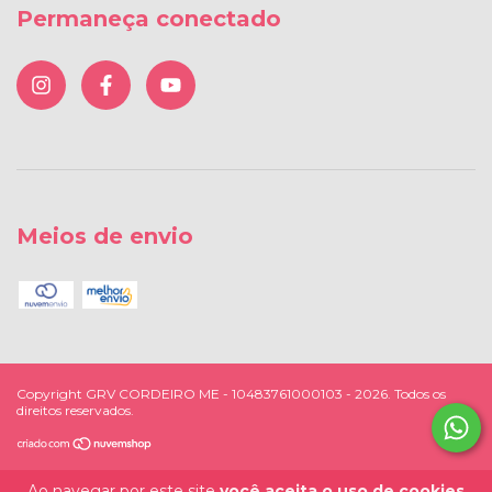
Permaneça conectado
Meios de envio
Copyright GRV CORDEIRO ME - 10483761000103 - 2026. Todos os
direitos reservados.
Ao navegar por este site
você aceita o uso de cookies