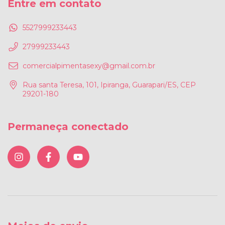
Entre em contato
5527999233443
27999233443
comercialpimentasexy@gmail.com.br
Rua santa Teresa, 101, Ipiranga, Guarapari/ES, CEP
29201-180
Permaneça conectado