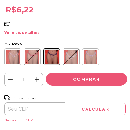
R$6,22
Ver mais detalhes
Cor:
Roxo
ALTERAR CEP
Entregas para o CEP:
Meios de envio
CALCULAR
Não sei meu CEP