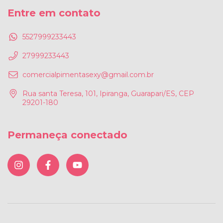
Entre em contato
5527999233443
27999233443
comercialpimentasexy@gmail.com.br
Rua santa Teresa, 101, Ipiranga, Guarapari/ES, CEP
29201-180
Permaneça conectado