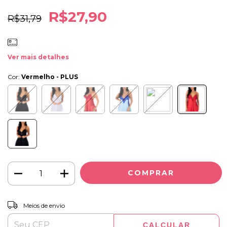
R$27,90
R$31,79
Ver mais detalhes
Cor:
Vermelho - PLUS
ALTERAR CEP
Entregas para o CEP:
Meios de envio
CALCULAR