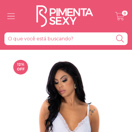
0
12
%
OFF