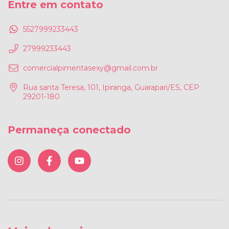
Entre em contato
5527999233443
27999233443
comercialpimentasexy@gmail.com.br
Rua santa Teresa, 101, Ipiranga, Guarapari/ES, CEP
29201-180
Permaneça conectado