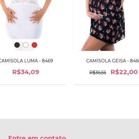
CAMISOLA LUMA - 8469
CAMISOLA GEISA - 846
R$34,09
R$22,00
R$36,56
Entre em contato