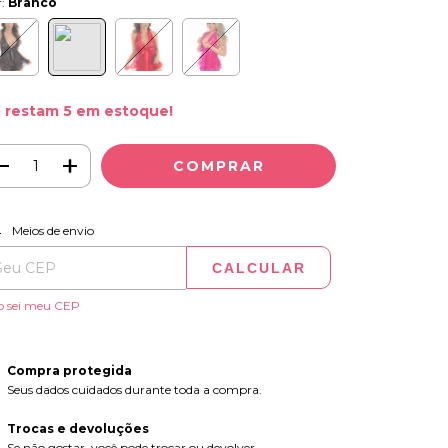
r:
Branco
 restam
5
em estoque!
ALTERAR CEP
regas para o CEP:
Meios de envio
CALCULAR
o sei meu CEP
Compra protegida
Seus dados cuidados durante toda a compra.
Trocas e devoluções
Se não gostar, você pode trocar ou devolver.