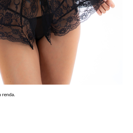
 renda.