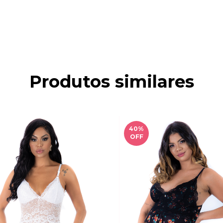
Produtos similares
40
%
OFF