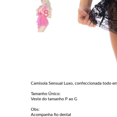
+8
Camisola Sensual Luxo, confeccionada todo em
Tamanho Único:
Veste do tamanho P ao G
Obs:
Acompanha fio dental