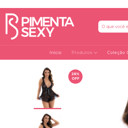
Início
Produtos
Coleção 
26
%
OFF