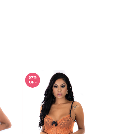
57
%
55
%
OFF
OFF