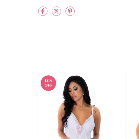
12
%
OFF