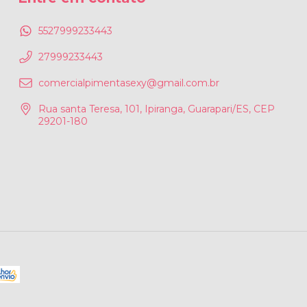
5527999233443
27999233443
comercialpimentasexy@gmail.com.br
Rua santa Teresa, 101, Ipiranga, Guarapari/ES, CEP
29201-180