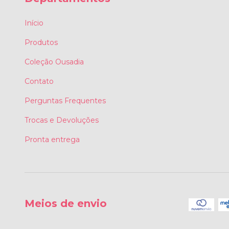
Início
Produtos
Coleção Ousadia
Contato
Perguntas Frequentes
Trocas e Devoluções
Pronta entrega
Meios de envio