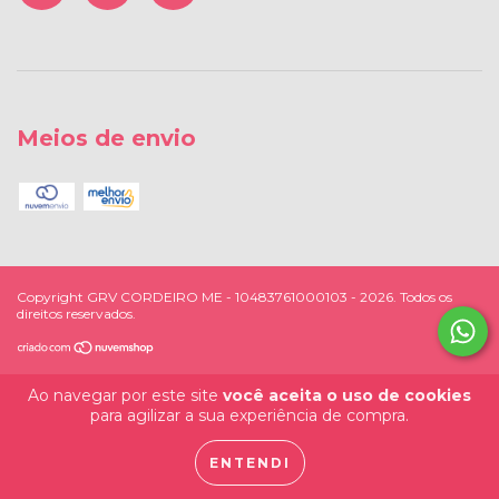
Meios de envio
Copyright GRV CORDEIRO ME - 10483761000103 - 2026. Todos os
direitos reservados.
Ao navegar por este site
você aceita o uso de cookies
para agilizar a sua experiência de compra.
ENTENDI