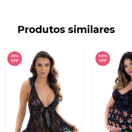
Produtos similares
26
%
40
%
OFF
OFF