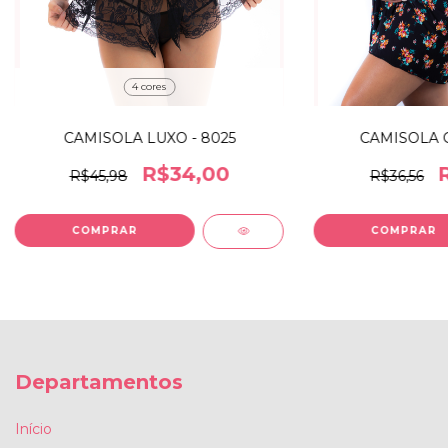
4 cores
CAMISOLA LUXO - 8025
CAMISOLA G
R$34,00
R$45,98
R$36,56
COMPRAR
Departamentos
Início